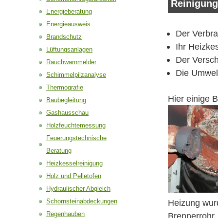
Reinigung
Energieberatung
Energieausweis
Der Verbra
Brandschutz
Ihr Heizke
Lüftungsanlagen
Der Versch
Rauchwarnmelder
Die Umwelt
Schimmelpilzanalyse
Thermografie
Hier einige 
Baubegleitung
Gashausschau
Holzfeuchtemessung
Feuerungstechnische
Beratung
Heizkesselreinigung
Holz und Pelletofen
Hydraulischer Abgleich
Schornsteinabdeckungen
Heizung wurd
Regenhauben
Brennerrohr