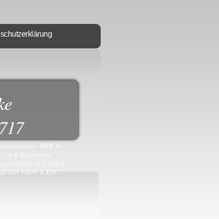
schutzerklärung
ke
8717
eenergieberater HWK &
S 519 & Maurer und
utztechniker TÜV Süd &
mäß DIN 14676 & KfW-