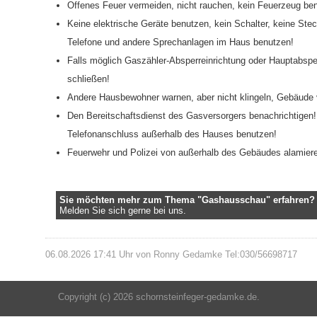
Offenes Feuer vermeiden, nicht rauchen, kein Feuerzeug be
Keine elektrische Geräte benutzen, kein Schalter, keine Steck
Telefone und andere Sprechanlagen im Haus benutzen!
Falls möglich Gaszähler-Absperreinrichtung oder Hauptabspe
schließen!
Andere Hausbewohner warnen, aber nicht klingeln, Gebäude 
Den Bereitschaftsdienst des Gasversorgers benachrichtigen! 
Telefonanschluss außerhalb des Hauses benutzen!
Feuerwehr und Polizei von außerhalb des Gebäudes alamier
Sie möchten mehr zum Thema "Gashausschau" erfahren?
Melden Sie sich gerne bei uns.
06.08.2026 17:41 Uhr von Ronny Gedamke Tel:030/56698717
Copyright (c) 2026 schornsteinfeger-gedamke.de.