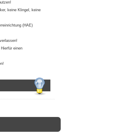
nutzen!
er, keine Klingel, keine
rreinrichtung (HAE)
verlassen!
Hierfür einen
en!