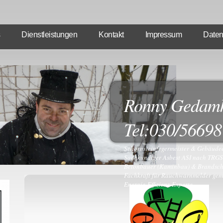
Dienstleistungen
Kontakt
Impressum
Daten
Ronny Gedam
Tel:030/5669
Schornsteinfegermeister & Gebäud
Sachkundiger Asbest ASI nach TRG
Betonbauer (Kaminbau) & Brandsch
Fachkraft für Rauchwarnmelder ge
Energie-Effizienz-Experte