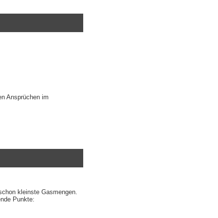
hen Ansprüchen im
e schon kleinste Gasmengen.
ende Punkte: